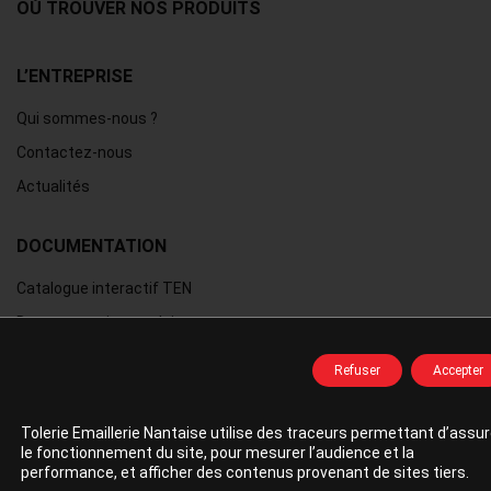
OÙ TROUVER NOS PRODUITS
L’ENTREPRISE
Qui sommes-nous ?
Contactez-nous
Actualités
DOCUMENTATION
Catalogue interactif TEN
Documentation produit
Documentation technique
Refuser
Accepter
Tolerie Emaillerie Nantaise utilise des traceurs permettant d’assur
© 2026 TEN
/
B17 Communication
/
Mentions légales
/
le fonctionnement du site, pour mesurer l’audience et la
Gestion des données personnelles
/
Gérer mes cookies
performance, et afficher des contenus provenant de sites tiers.