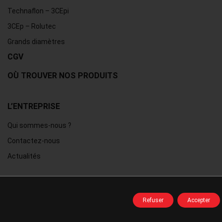
Technaflon – 3CEpi
3CEp – Rolutec
Grands diamètres
CGV
OÙ TROUVER NOS PRODUITS
L’ENTREPRISE
Qui sommes-nous ?
Contactez-nous
Actualités
DOCUMENTATION
Refuser
Accepter
Catalogue interactif TEN
Documentation produit